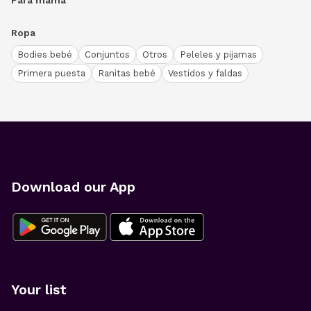
Para mamá
Ropa
Bodies bebé
Conjuntos
Otros
Peleles y pijamas
Primera puesta
Ranitas bebé
Vestidos y faldas
Download our App
Your list