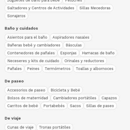
Juguetes de baño para bebé
Peluches
Saltadores y Centros de Actividades
Sillas Mecedoras
Sonajeros
Baño y cuidados
Asientos para el baño
Aspiradores nasales
Bañeras bebé y cambiadores
Básculas
Contenedores de pañales
Esponjas
Hamacas de baño
Neceseres y kits de cuidado
Orinales y reductores
Pañales
Peines
Termómetros
Toallas y albornoces
De paseo
Accesorios de paseo
Bicicleta y Bebé
Bolsos de maternidad
Cambiadores portátiles
Capazos
Carritos de bebé
Portabebés
Sacos
Sillas de paseo
De viaje
Cunas de viaje
Tronas portátiles