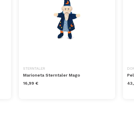
STERNTALER
DON
Marioneta Sterntaler Mago
Pel
16,99 €
43,