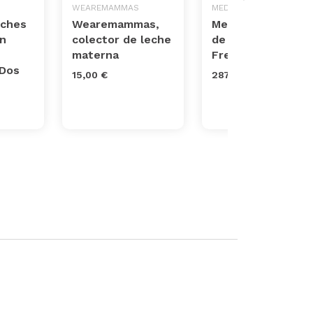
WEAREMAMMAS
MEDELA
eches
Wearemammas,
Medela Extractor
on
colector de leche
de leche eléctric
materna
Freestyle Flex
Dos
15,00 €
287,60 €