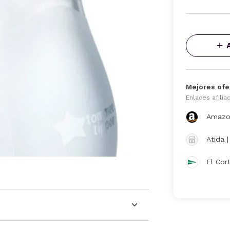
Mejores ofe
Enlaces afilia
Amazo
Atida 
El Cor