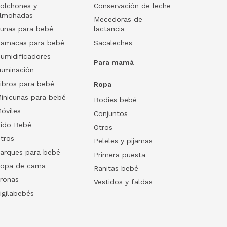
olchones y
Conservación de leche
lmohadas
Mecedoras de
unas para bebé
lactancia
amacas para bebé
Sacaleches
umidificadores
Para mamá
luminación
ibros para bebé
Ropa
inicunas para bebé
Bodies bebé
óviles
Conjuntos
ido Bebé
Otros
tros
Peleles y pijamas
arques para bebé
Primera puesta
opa de cama
Ranitas bebé
ronas
Vestidos y faldas
igilabebés