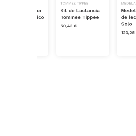
MEDELA
TOMMEE TIPPEE
MEDELA
Medela Extractor
Kit de Lactancia
Medel
de leche eléctrico
Tommee Tippee
de lec
Freestyle Flex
Solo
50,43 €
287,60 €
123,25