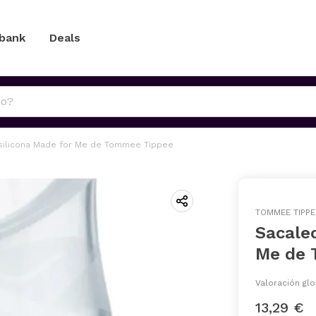
 bank
Deals
silicona Made for Me de Tommee Tippee
TOMMEE TIPPE
Sacalec
Me de 
Valoración glo
13,29 €