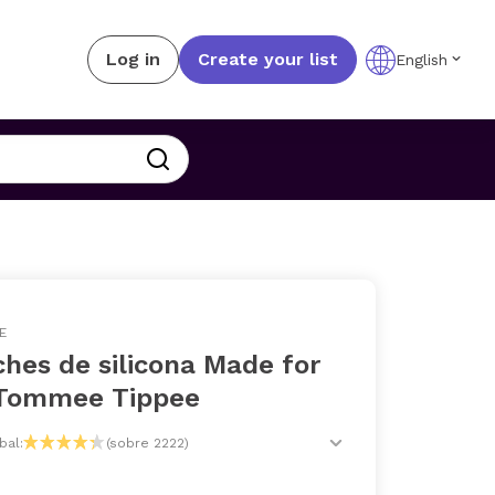
Log in
Create your list
English
E
hes de silicona Made for
Tommee Tippee
bal:
(sobre 2222)