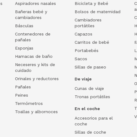
os
Aspiradores nasales
Bicicleta y Bebé
C
a
Bañeras bebé y
Bolsos de maternidad
cambiadores
C
Cambiadores
Básculas
portátiles
H
Contenedores de
Capazos
H
pañales
Carritos de bebé
I
Esponjas
Portabebés
L
Hamacas de baño
Sacos
M
Neceseres y kits de
Sillas de paseo
M
cuidado
N
Orinales y reductores
De viaje
O
Pañales
Cunas de viaje
P
Peines
Tronas portátiles
R
Termómetros
T
En el coche
Toallas y albornoces
V
Accesorios para el
coche
Sillas de coche