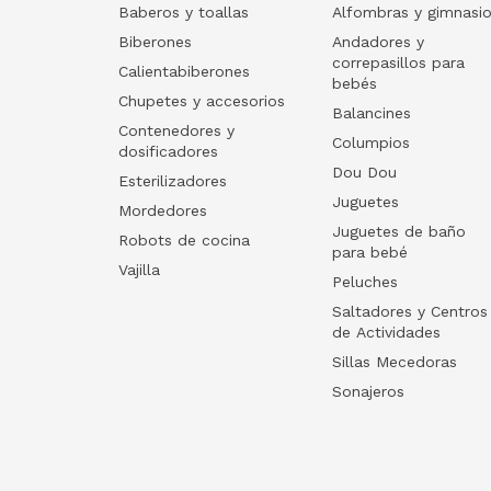
Baberos y toallas
Alfombras y gimnasi
Biberones
Andadores y
correpasillos para
Calientabiberones
bebés
Chupetes y accesorios
Balancines
Contenedores y
Columpios
dosificadores
Dou Dou
Esterilizadores
Juguetes
Mordedores
Juguetes de baño
Robots de cocina
para bebé
Vajilla
Peluches
Saltadores y Centros
de Actividades
Sillas Mecedoras
Sonajeros