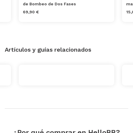
de Bombeo de Dos Fases
ma
69,90 €
15,
Artículos y guías relacionados
¿Por qué comprar en HelloBB?