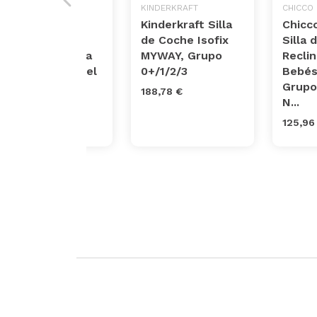
STAR IBABY
KINDERKRAFT
CHICCO
Silla de Coche
Kinderkraft Silla
Chicc
Grupo 0 1 2 3
de Coche Isofix
Silla 
Isofix y giratoria
MYWAY, Grupo
Reclin
Star Ibaby Travel
0+/1/2/3
Bebés
2.0
Grupo
188,78 €
N...
176,47 €
125,96