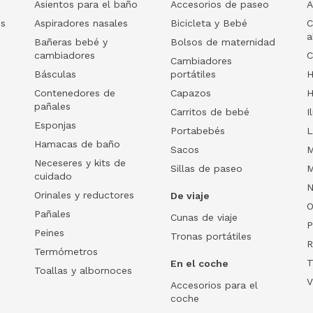
Asientos para el baño
Accesorios de paseo
A
os
Aspiradores nasales
Bicicleta y Bebé
C
a
Bañeras bebé y
Bolsos de maternidad
cambiadores
C
Cambiadores
Básculas
portátiles
H
Contenedores de
Capazos
H
pañales
Carritos de bebé
I
Esponjas
Portabebés
L
Hamacas de baño
Sacos
M
Neceseres y kits de
Sillas de paseo
M
cuidado
N
Orinales y reductores
De viaje
O
Pañales
Cunas de viaje
P
Peines
Tronas portátiles
R
Termómetros
T
En el coche
Toallas y albornoces
V
Accesorios para el
coche