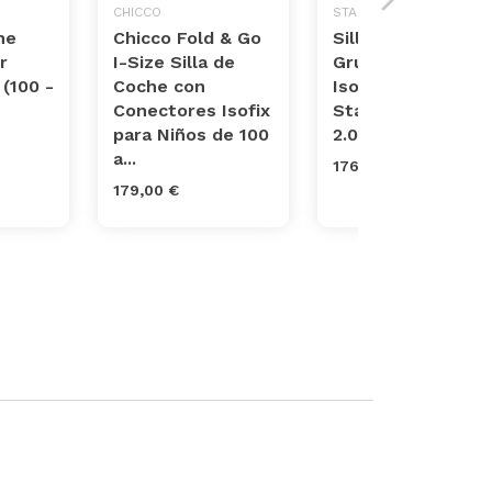
CHICCO
STAR IBABY
he
Chicco Fold & Go
Silla de Coche
r
I-Size Silla de
Grupo 0 1 2 3
 (100 -
Coche con
Isofix y giratoria
Conectores Isofix
Star Ibaby Travel
para Niños de 100
2.0
a...
176,47 €
179,00 €