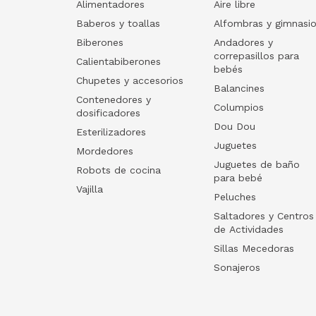
Alimentadores
Aire libre
Baberos y toallas
Alfombras y gimnasi
Biberones
Andadores y
correpasillos para
Calientabiberones
bebés
Chupetes y accesorios
Balancines
Contenedores y
Columpios
dosificadores
Dou Dou
Esterilizadores
Juguetes
Mordedores
Juguetes de baño
Robots de cocina
para bebé
Vajilla
Peluches
Saltadores y Centros
de Actividades
Sillas Mecedoras
Sonajeros