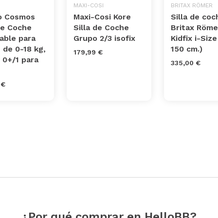
MAXI-COSI
BRITAX RÖMER
o Cosmos
Maxi-Cosi Kore
Silla de coc
de Coche
Silla de Coche
Britax Röme
able para
Grupo 2/3 isofix
Kidfix i-Size
 de 0-18 kg,
150 cm.)
179,99 €
 0+/1 para
335,00 €
 €
¿Por qué comprar en HelloBB?