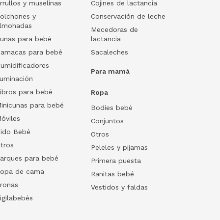
rrullos y muselinas
Cojines de lactancia
olchones y
Conservación de leche
lmohadas
Mecedoras de
unas para bebé
lactancia
amacas para bebé
Sacaleches
umidificadores
Para mamá
luminación
ibros para bebé
Ropa
inicunas para bebé
Bodies bebé
óviles
Conjuntos
ido Bebé
Otros
tros
Peleles y pijamas
arques para bebé
Primera puesta
opa de cama
Ranitas bebé
ronas
Vestidos y faldas
igilabebés