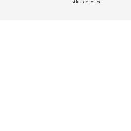
Sillas de coche
Help
 tu ecommerce
Frequently Asked Questions