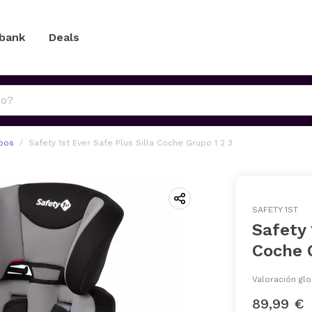
 bank
Deals
upos
Safety 1st Ever Safe Plus Silla Coche Grupo 1 2 3
SAFETY 1ST
Safety 
Coche 
Valoración glo
89,99 €