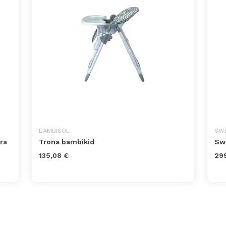
BAMBISOL
SWE
ra
Trona bambikid
Swe
135,08 €
29