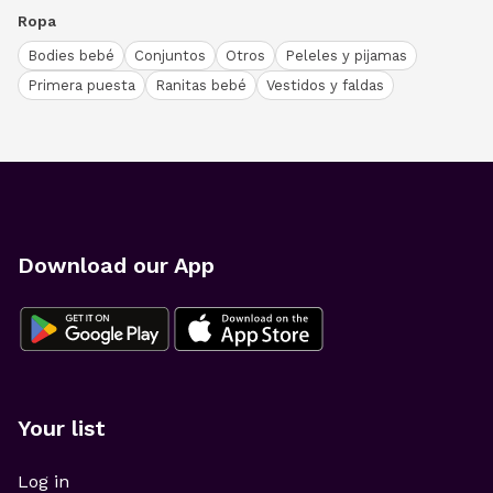
Ropa
Bodies bebé
Conjuntos
Otros
Peleles y pijamas
Primera puesta
Ranitas bebé
Vestidos y faldas
Download our App
Your list
Log in