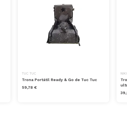
TUC TUC
NIK
Trona Portátil Ready & Go de Tuc Tuc
Tro
ult
59,78 €
39,