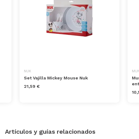
NUK
MUN
Set Vajilla Mickey Mouse Nuk
Mun
en
21,59 €
10,
Artículos y guías relacionados