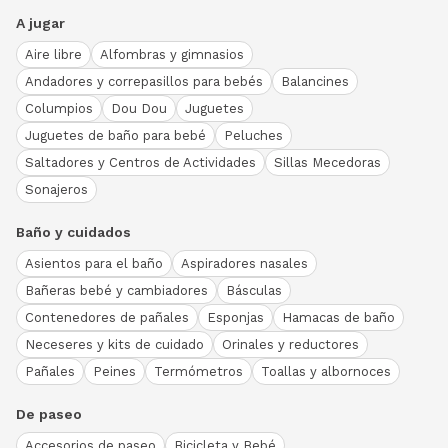
A jugar
Aire libre
Alfombras y gimnasios
Andadores y correpasillos para bebés
Balancines
Columpios
Dou Dou
Juguetes
Juguetes de baño para bebé
Peluches
Saltadores y Centros de Actividades
Sillas Mecedoras
Sonajeros
Baño y cuidados
Asientos para el baño
Aspiradores nasales
Bañeras bebé y cambiadores
Básculas
Contenedores de pañales
Esponjas
Hamacas de baño
Neceseres y kits de cuidado
Orinales y reductores
Pañales
Peines
Termómetros
Toallas y albornoces
De paseo
Accesorios de paseo
Bicicleta y Bebé