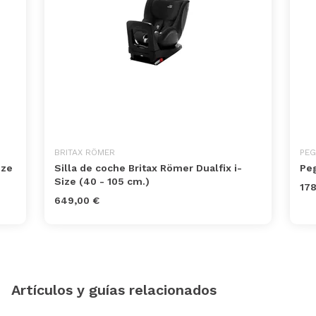
BRITAX RÖMER
PEG
ize
Silla de coche Britax Römer Dualfix i-
Peg
Size (40 - 105 cm.)
178
649,00 €
Artículos y guías relacionados