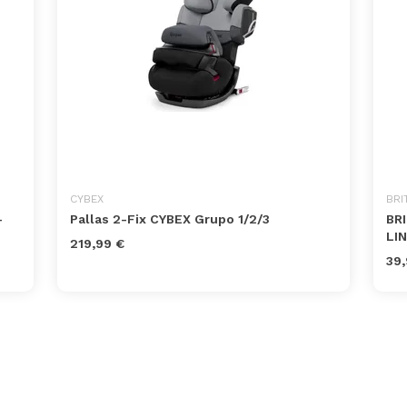
CYBEX
BRI
-
Pallas 2-Fix CYBEX Grupo 1/2/3
BR
LIN
219,99 €
39,