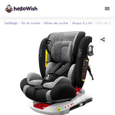
Catálogo
En el coche
Sillas de coche
Grupo 0 y 0+
Silla de Co