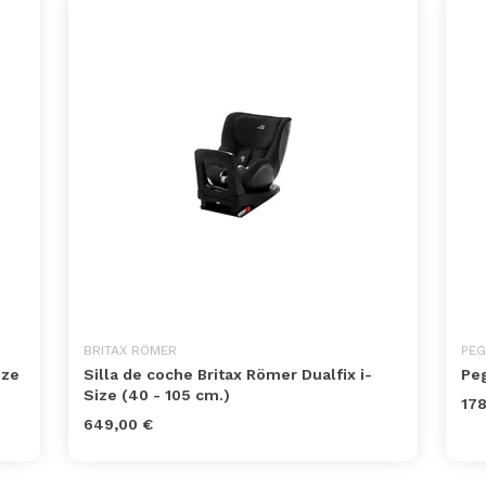
BRITAX RÖMER
PEG
ize
Silla de coche Britax Römer Dualfix i-
Peg
Size (40 - 105 cm.)
178
649,00 €