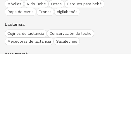
Móviles
Nido Bebé
Otros
Parques para bebé
Ropa de cama
Tronas
Vigilabebés
Lactancia
Cojines de lactancia
Conservación de leche
Mecedoras de lactancia
Sacaleches
Para mamá
Ropa
Bodies bebé
Conjuntos
Otros
Peleles y pijamas
Primera puesta
Ranitas bebé
Vestidos y faldas