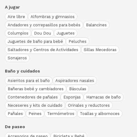
A jugar
Aire libre
Alfombras y gimnasios
Andadores y correpasillos para bebés
Balancines
Columpios
Dou Dou
Juguetes
Juguetes de baño para bebé
Peluches
Saltadores y Centros de Actividades
Sillas Mecedoras
Sonajeros
Baño y cuidados
Asientos para el baño
Aspiradores nasales
Bañeras bebé y cambiadores
Básculas
Contenedores de pañales
Esponjas
Hamacas de baño
Neceseres y kits de cuidado
Orinales y reductores
Pañales
Peines
Termómetros
Toallas y albornoces
De paseo
Accesorios de paseo
Bicicleta y Bebé