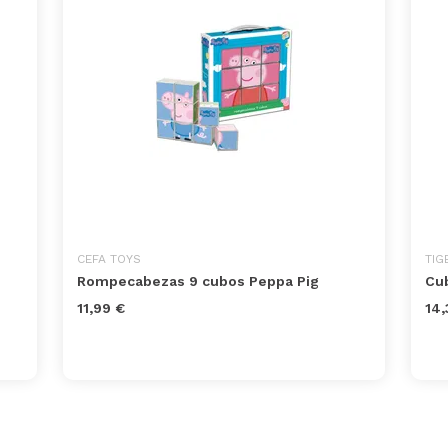
CEFA TOYS
TIG
Rompecabezas 9 cubos Peppa Pig
Cub
11,99 €
14,