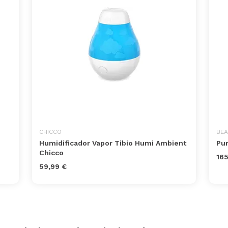
CHICCO
BE
Humidificador Vapor Tibio Humi Ambient
Pur
Chicco
165
59,99 €