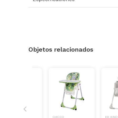
Objetos relacionados
CHICCO
CHICCO
KK KIN