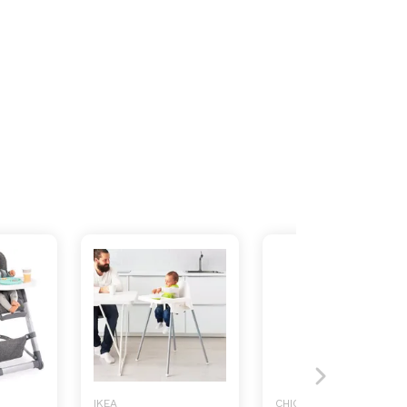
IKEA
CHICCO