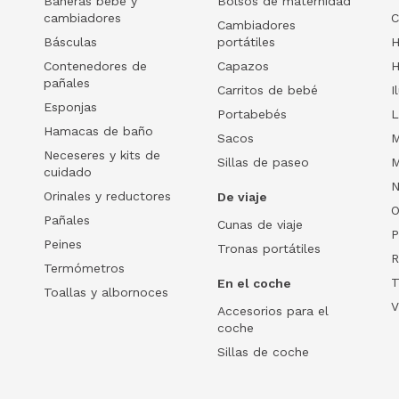
Bañeras bebé y
Bolsos de maternidad
cambiadores
C
Cambiadores
Básculas
portátiles
H
Contenedores de
Capazos
H
pañales
Carritos de bebé
I
Esponjas
Portabebés
L
Hamacas de baño
Sacos
M
Neceseres y kits de
Sillas de paseo
M
cuidado
N
Orinales y reductores
De viaje
O
Pañales
Cunas de viaje
P
Peines
Tronas portátiles
R
Termómetros
T
En el coche
Toallas y albornoces
V
Accesorios para el
coche
Sillas de coche