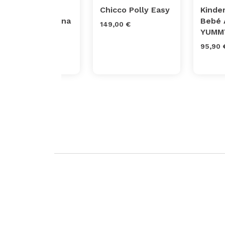
Chicco
Chicco Polly Easy
Kinde
Polly2Start Trona
Bebé 
149,00 €
y Hamaca para
YUMM
Bebés
95,90 
129,00 €