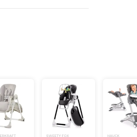
DERKRAFT
SWEETY FOX
HAUCK