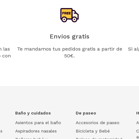
Envíos gratis
 las
Te mandamos tus pedidos gratis a partir de
Si a
o con
50€.
Baño y cuidados
De paseo
H
Asientos para el baño
Accesorios de paseo
A
os
Aspiradores nasales
Bicicleta y Bebé
C
a