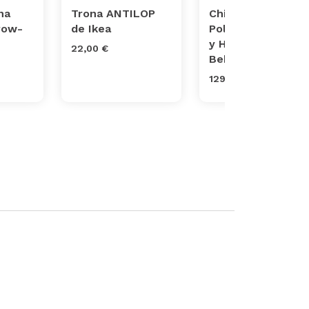
na
Trona ANTILOP
Chicco
row-
de Ikea
Polly2Start Trona
y Hamaca para
22,00 €
Bebés
129,00 €