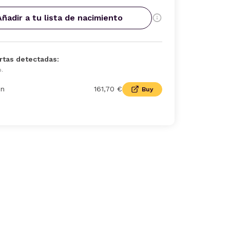
Añadir a tu lista de nacimiento
rtas detectadas:
o.
n
161,70 €
Buy