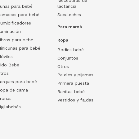
Mecedoras de
unas para bebé
lactancia
amacas para bebé
Sacaleches
umidificadores
Para mamá
luminación
ibros para bebé
Ropa
inicunas para bebé
Bodies bebé
óviles
Conjuntos
ido Bebé
Otros
tros
Peleles y pijamas
arques para bebé
Primera puesta
opa de cama
Ranitas bebé
ronas
Vestidos y faldas
igilabebés