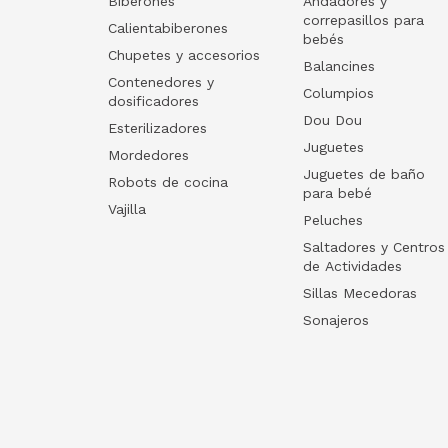
Biberones
Andadores y
correpasillos para
Calientabiberones
bebés
Chupetes y accesorios
Balancines
Contenedores y
Columpios
dosificadores
Dou Dou
Esterilizadores
Juguetes
Mordedores
Juguetes de baño
Robots de cocina
para bebé
Vajilla
Peluches
Saltadores y Centros
de Actividades
Sillas Mecedoras
Sonajeros