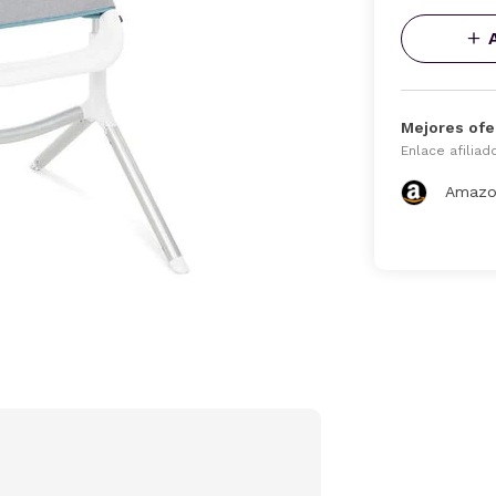
Mejores ofe
Enlace afiliad
Amazo