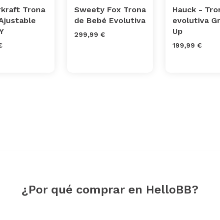
rkraft Trona
Sweety Fox Trona
Hauck - Tro
Ajustable
de Bebé Evolutiva
evolutiva G
Y
Up
299,99 €
€
199,99 €
¿Por qué comprar en HelloBB?