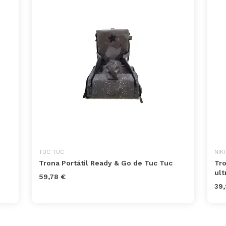
TUC TUC
NIK
Trona Portátil Ready & Go de Tuc Tuc
Tro
ult
59,78 €
39,