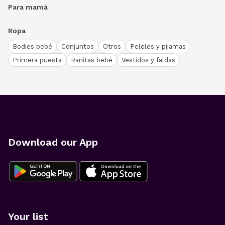
Para mamá
Ropa
Bodies bebé
Conjuntos
Otros
Peleles y pijamas
Primera puesta
Ranitas bebé
Vestidos y faldas
Download our App
Your list