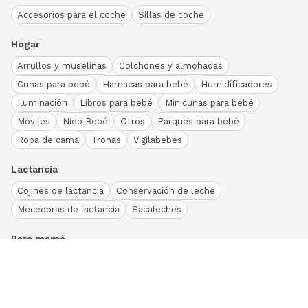
Accesorios para el coche
Sillas de coche
Hogar
Arrullos y muselinas
Colchones y almohadas
Cunas para bebé
Hamacas para bebé
Humidificadores
Iluminación
Libros para bebé
Minicunas para bebé
Móviles
Nido Bebé
Otros
Parques para bebé
Ropa de cama
Tronas
Vigilabebés
Lactancia
Cojines de lactancia
Conservación de leche
Mecedoras de lactancia
Sacaleches
Para mamá
Ropa
Bodies bebé
Conjuntos
Otros
Peleles y pijamas