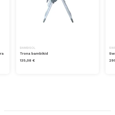
BAMBISOL
SWE
ra
Trona bambikid
Swe
135,08 €
29