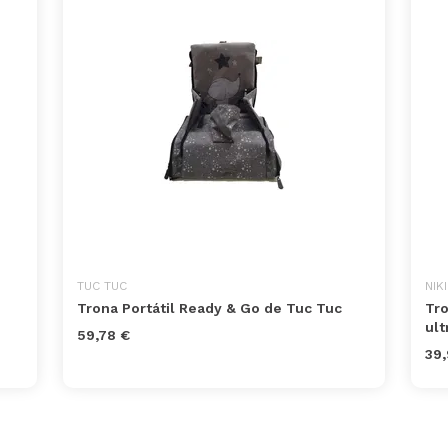
TUC TUC
NIK
Trona Portátil Ready & Go de Tuc Tuc
Tro
ult
59,78 €
39,