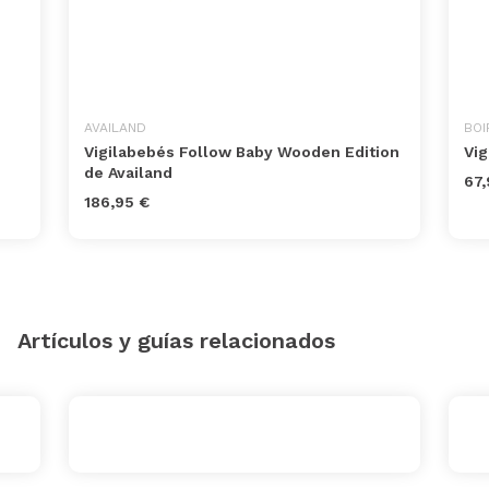
AVAILAND
BOI
Vigilabebés Follow Baby Wooden Edition
Vi
de Availand
67,
186,95 €
Artículos y guías relacionados