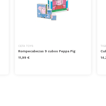
CEFA TOYS
TIG
Rompecabezas 9 cubos Peppa Pig
Cub
11,99 €
14,