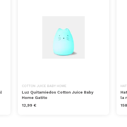
COTTON JUICE BABY HOME
HAT
l
Luz Quitamiedos Cotton Juice Baby
Hat
Home Gatito
la 
12,99 €
158