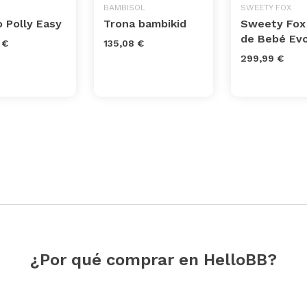
BAMBISOL
SWEETY FOX
 Polly Easy
Trona bambikid
Sweety Fox
de Bebé Evo
 €
135,08 €
299,99 €
¿Por qué comprar en HelloBB?