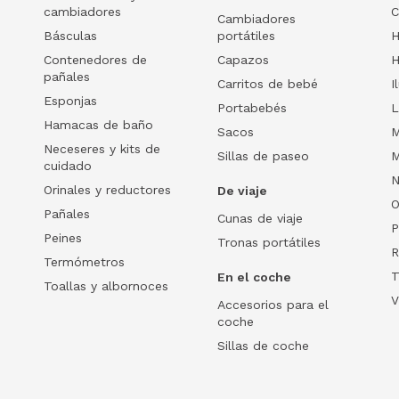
cambiadores
C
Cambiadores
Básculas
portátiles
H
Contenedores de
Capazos
H
pañales
Carritos de bebé
I
Esponjas
Portabebés
L
Hamacas de baño
Sacos
M
Neceseres y kits de
Sillas de paseo
M
cuidado
N
Orinales y reductores
De viaje
O
Pañales
Cunas de viaje
P
Peines
Tronas portátiles
R
Termómetros
T
En el coche
Toallas y albornoces
V
Accesorios para el
coche
Sillas de coche