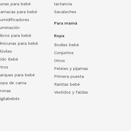
unas para bebé
lactancia
amacas para bebé
Sacaleches
umidificadores
Para mamá
luminación
ibros para bebé
Ropa
inicunas para bebé
Bodies bebé
óviles
Conjuntos
ido Bebé
Otros
tros
Peleles y pijamas
arques para bebé
Primera puesta
opa de cama
Ranitas bebé
ronas
Vestidos y faldas
igilabebés