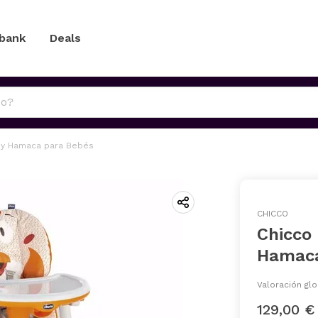
 bank
Deals
a y Hamaca para Bebés
CHICCO
Chicco 
Hamaca
Valoración glo
129,00 €