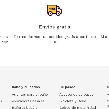
Envíos gratis
 las
Te mandamos tus pedidos gratis a partir de
Si a
o con
50€.
Baño y cuidados
De paseo
H
Asientos para el baño
Accesorios de paseo
A
os
Aspiradores nasales
Bicicleta y Bebé
C
a
Bañeras bebé y
Bolsos de maternidad