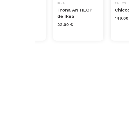
MAXI-COSI
IKEA
CHICCO
Trona plegable
Trona ANTILOP
Chicco
ultracompacta
de Ikea
149,00
Maxi-Cosi Ava
22,00 €
119,99 €