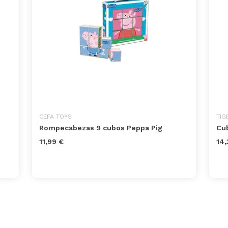
CEFA TOYS
TIG
Rompecabezas 9 cubos Peppa Pig
Cub
11,99 €
14,