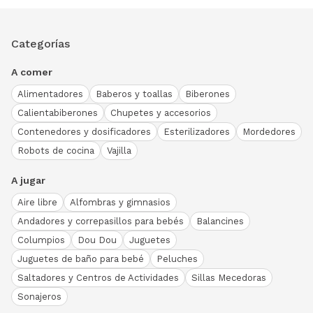
Categorías
A comer
Alimentadores
Baberos y toallas
Biberones
Calientabiberones
Chupetes y accesorios
Contenedores y dosificadores
Esterilizadores
Mordedores
Robots de cocina
Vajilla
A jugar
Aire libre
Alfombras y gimnasios
Andadores y correpasillos para bebés
Balancines
Columpios
Dou Dou
Juguetes
Juguetes de baño para bebé
Peluches
Saltadores y Centros de Actividades
Sillas Mecedoras
Sonajeros