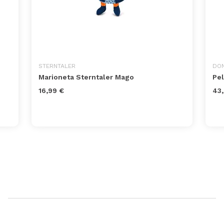
STERNTALER
DON
Marioneta Sterntaler Mago
Pel
16,99 €
43,