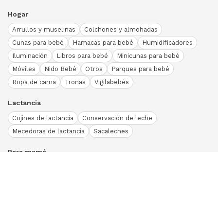
Hogar
Arrullos y muselinas
Colchones y almohadas
Cunas para bebé
Hamacas para bebé
Humidificadores
Iluminación
Libros para bebé
Minicunas para bebé
Móviles
Nido Bebé
Otros
Parques para bebé
Ropa de cama
Tronas
Vigilabebés
Lactancia
Cojines de lactancia
Conservación de leche
Mecedoras de lactancia
Sacaleches
Para mamá
Ropa
Bodies bebé
Conjuntos
Otros
Peleles y pijamas
Primera puesta
Ranitas bebé
Vestidos y faldas