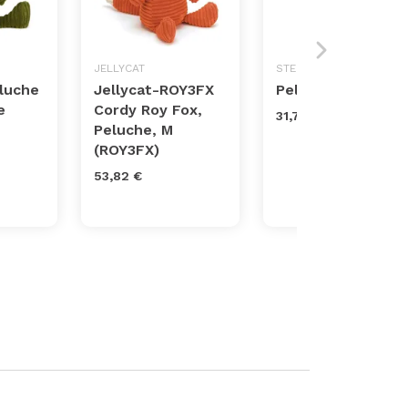
JELLYCAT
STEIFF
eluche
Jellycat-ROY3FX
Peluche monito
e
Cordy Roy Fox,
31,72 €
Peluche, M
(ROY3FX)
53,82 €