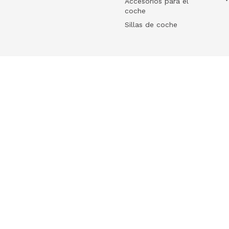
Accesorios para el
coche
Sillas de coche
Help
 tu ecommerce
Frequently Asked Questions