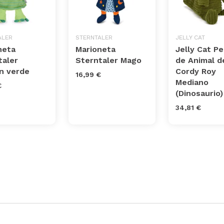
ALER
STERNTALER
JELLY CAT
neta
Marioneta
Jelly Cat P
taler
Sterntaler Mago
de Animal d
n verde
Cordy Roy
16,99 €
Mediano
€
(Dinosaurio)
34,81 €