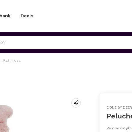
 bank
Deals
 Raffi rosa
DONE BY DEER
Peluche
Valoración glo