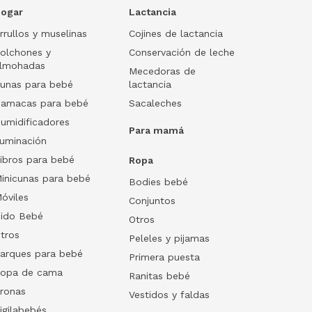
ogar
Lactancia
rrullos y muselinas
Cojines de lactancia
olchones y
Conservación de leche
lmohadas
Mecedoras de
unas para bebé
lactancia
amacas para bebé
Sacaleches
umidificadores
Para mamá
luminación
ibros para bebé
Ropa
inicunas para bebé
Bodies bebé
óviles
Conjuntos
ido Bebé
Otros
tros
Peleles y pijamas
arques para bebé
Primera puesta
opa de cama
Ranitas bebé
ronas
Vestidos y faldas
igilabebés