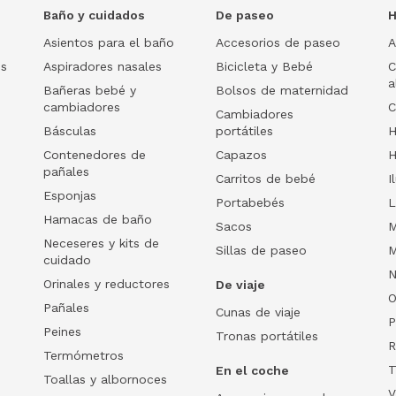
Baño y cuidados
De paseo
H
Asientos para el baño
Accesorios de paseo
A
os
Aspiradores nasales
Bicicleta y Bebé
C
a
Bañeras bebé y
Bolsos de maternidad
cambiadores
C
Cambiadores
Básculas
portátiles
H
Contenedores de
Capazos
H
pañales
Carritos de bebé
I
Esponjas
Portabebés
L
Hamacas de baño
Sacos
M
Neceseres y kits de
Sillas de paseo
M
cuidado
N
Orinales y reductores
De viaje
O
Pañales
Cunas de viaje
P
Peines
Tronas portátiles
R
Termómetros
T
En el coche
Toallas y albornoces
V