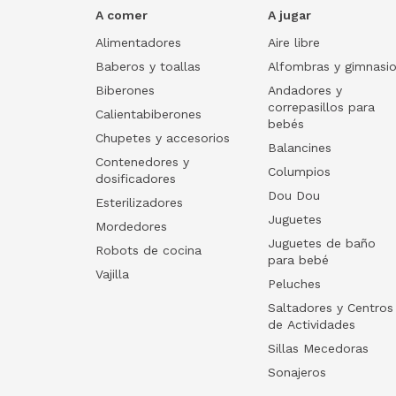
A comer
A jugar
Alimentadores
Aire libre
Baberos y toallas
Alfombras y gimnasi
Biberones
Andadores y
correpasillos para
Calientabiberones
bebés
Chupetes y accesorios
Balancines
Contenedores y
Columpios
dosificadores
Dou Dou
Esterilizadores
Juguetes
Mordedores
Juguetes de baño
Robots de cocina
para bebé
Vajilla
Peluches
Saltadores y Centros
de Actividades
Sillas Mecedoras
Sonajeros