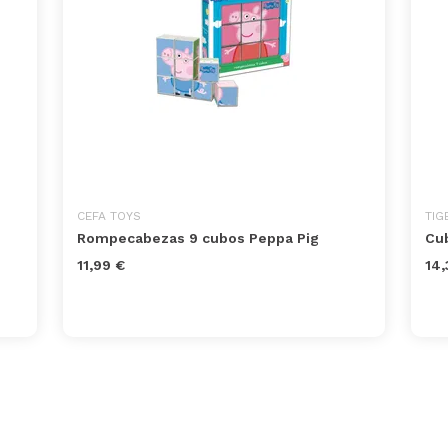
CEFA TOYS
TIG
Rompecabezas 9 cubos Peppa Pig
Cub
11,99 €
14,