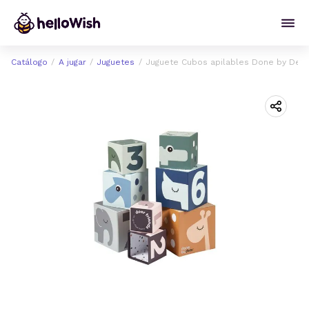
Catálogo
A jugar
Juguetes
Juguete Cubos apilables Done by Deer