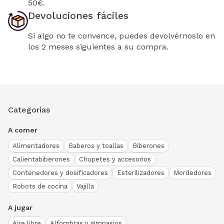
50€.
Devoluciones fáciles
Si algo no te convence, puedes devolvérnoslo en
los 2 meses siguientes a su compra.
Categorías
A comer
Alimentadores
Baberos y toallas
Biberones
Calientabiberones
Chupetes y accesorios
Contenedores y dosificadores
Esterilizadores
Mordedores
Robots de cocina
Vajilla
A jugar
Aire libre
Alfombras y gimnasios