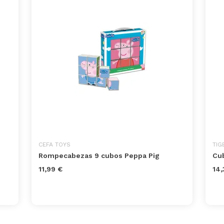
CEFA TOYS
TIG
Rompecabezas 9 cubos Peppa Pig
Cub
11,99 €
14,