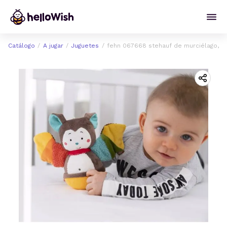
Catálogo
A jugar
Juguetes
fehn 067668 stehauf de murciélago, Ju