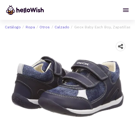
Catálogo
Ropa
Otros
Calzado
Geox Baby Each Boy, Zapatillas 