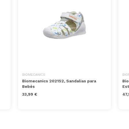
BIOMECANICS
BIO
Biomecanics 202152, Sandalias para
Bio
Bebés
Est
33,99 €
47,