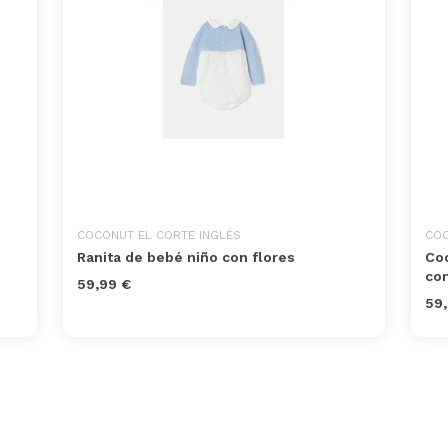
COCONUT EL CORTE INGLÉS
CO
Ranita de bebé niño con flores
Coc
co
59,99 €
59,