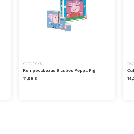
CEFA TOYS
TIG
Rompecabezas 9 cubos Peppa Pig
Cub
11,99 €
14,