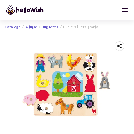
Catálogo
A jugar
Juguetes
Puzle silueta granja