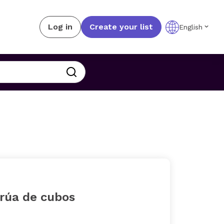
Log in
Create your list
English
grúa de cubos