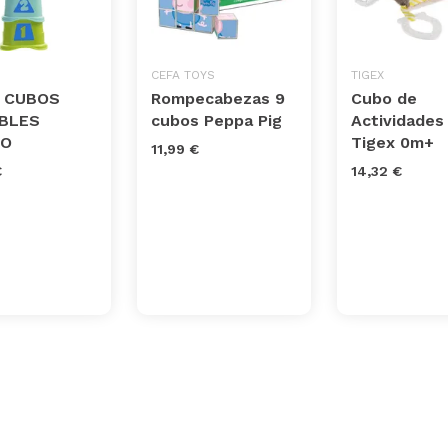
CEFA TOYS
TIGEX
1 CUBOS
Rompecabezas 9
Cubo de
ABLES
cubos Peppa Pig
Actividades
CO
Tigex 0m+
11,99 €
€
14,32 €