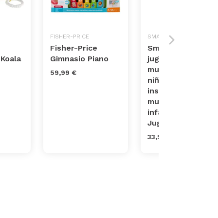
FISHER-PRICE
SMARKIDS
Fisher-Price
Smarkids
 Koala
Gimnasio Piano
juguetes
musicales para
59,99 €
niños,
instrumentos
musicales
infantiles
Juguet...
33,99 €