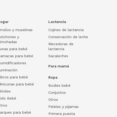
ogar
Lactancia
rrullos y muselinas
Cojines de lactancia
olchones y
Conservación de leche
lmohadas
Mecedoras de
unas para bebé
lactancia
amacas para bebé
Sacaleches
umidificadores
Para mamá
luminación
ibros para bebé
Ropa
inicunas para bebé
Bodies bebé
óviles
Conjuntos
ido Bebé
Otros
tros
Peleles y pijamas
arques para bebé
Primera puesta