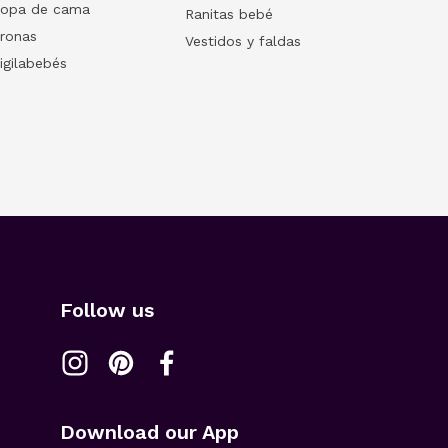
opa de cama
Ranitas bebé
ronas
Vestidos y faldas
igilabebés
Follow us
Download our App