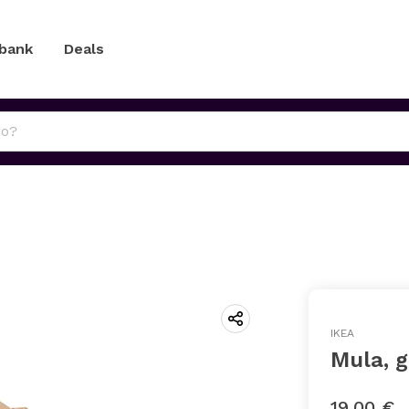
 bank
Deals
IKEA
Mula, 
19,00 €