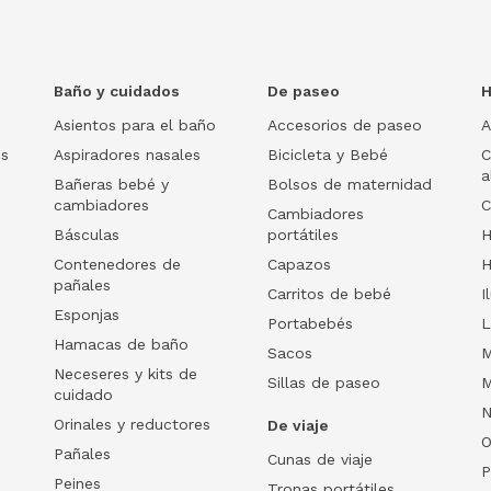
Baño y cuidados
De paseo
H
Asientos para el baño
Accesorios de paseo
A
os
Aspiradores nasales
Bicicleta y Bebé
C
a
Bañeras bebé y
Bolsos de maternidad
cambiadores
C
Cambiadores
Básculas
portátiles
H
Contenedores de
Capazos
H
pañales
Carritos de bebé
I
Esponjas
Portabebés
L
Hamacas de baño
Sacos
M
Neceseres y kits de
Sillas de paseo
M
cuidado
N
Orinales y reductores
De viaje
O
Pañales
Cunas de viaje
P
Peines
Tronas portátiles