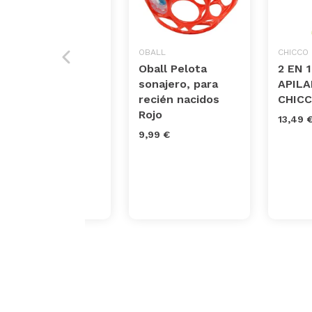
SMARKIDS
OBALL
CHICCO
Smarkids
Oball Pelota
2 EN 
juguetes
sonajero, para
APIL
musicales para
recién nacidos
CHIC
niños,
Rojo
13,49 
instrumentos
9,99 €
musicales
infantiles
Juguet...
33,99 €