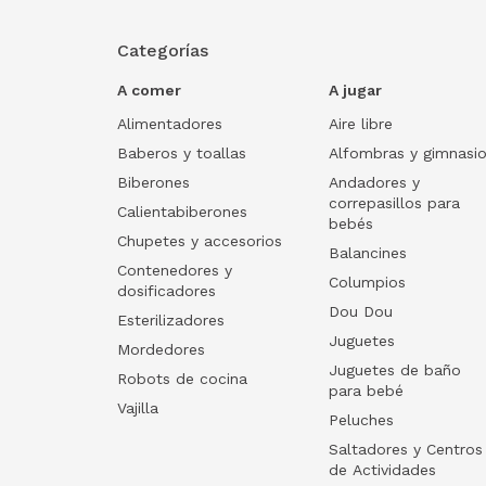
Categorías
A comer
A jugar
Alimentadores
Aire libre
Baberos y toallas
Alfombras y gimnasi
Biberones
Andadores y
correpasillos para
Calientabiberones
bebés
Chupetes y accesorios
Balancines
Contenedores y
Columpios
dosificadores
Dou Dou
Esterilizadores
Juguetes
Mordedores
Juguetes de baño
Robots de cocina
para bebé
Vajilla
Peluches
Saltadores y Centros
de Actividades