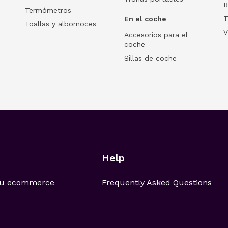
R
Termómetros
T
En el coche
Toallas y albornoces
V
Accesorios para el
coche
Sillas de coche
Help
 tu ecommerce
Frequently Asked Questions