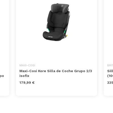
MAXI-COSI
BRI
Maxi-Cosi Kore Silla de Coche Grupo 2/3
Sil
upo
isofix
(10
179,99 €
335