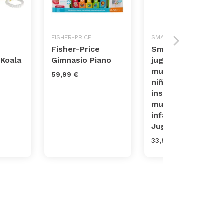
FISHER-PRICE
SMARKIDS
Fisher-Price
Smarkids
 Koala
Gimnasio Piano
juguetes
musicales para
59,99 €
niños,
instrumentos
musicales
infantiles
Juguet...
33,99 €