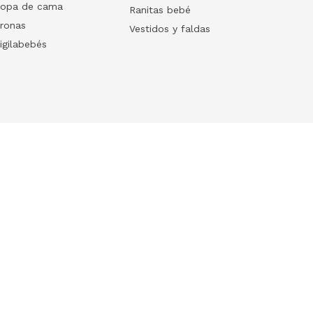
opa de cama
Ranitas bebé
ronas
Vestidos y faldas
igilabebés
Follow us
Download our App