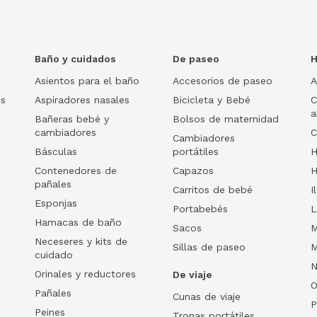
Baño y cuidados
De paseo
H
Asientos para el baño
Accesorios de paseo
A
os
Aspiradores nasales
Bicicleta y Bebé
C
a
Bañeras bebé y
Bolsos de maternidad
cambiadores
C
Cambiadores
Básculas
portátiles
H
Contenedores de
Capazos
H
pañales
Carritos de bebé
I
Esponjas
Portabebés
L
Hamacas de baño
Sacos
M
Neceseres y kits de
Sillas de paseo
M
cuidado
N
Orinales y reductores
De viaje
O
Pañales
Cunas de viaje
P
Peines
Tronas portátiles