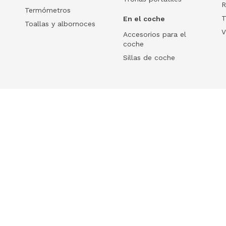
R
Termómetros
T
En el coche
Toallas y albornoces
V
Accesorios para el
coche
Sillas de coche
Help
 tu ecommerce
Frequently Asked Questions