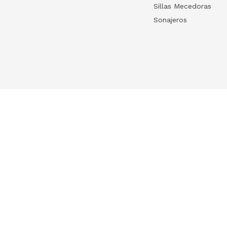
Sillas Mecedoras
Sonajeros
Your list
HelloWish
Log in
HelloWish para
Create your list
About Us
Contact