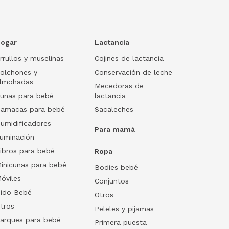
ogar
Lactancia
rrullos y muselinas
Cojines de lactancia
olchones y
Conservación de leche
lmohadas
Mecedoras de
unas para bebé
lactancia
amacas para bebé
Sacaleches
umidificadores
Para mamá
luminación
ibros para bebé
Ropa
inicunas para bebé
Bodies bebé
óviles
Conjuntos
ido Bebé
Otros
tros
Peleles y pijamas
arques para bebé
Primera puesta