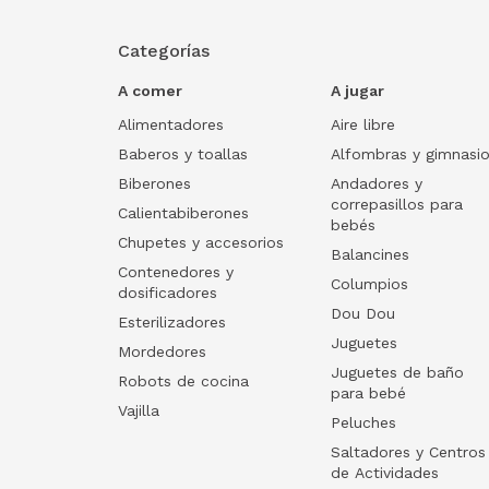
Categorías
A comer
A jugar
Alimentadores
Aire libre
Baberos y toallas
Alfombras y gimnasi
Biberones
Andadores y
correpasillos para
Calientabiberones
bebés
Chupetes y accesorios
Balancines
Contenedores y
Columpios
dosificadores
Dou Dou
Esterilizadores
Juguetes
Mordedores
Juguetes de baño
Robots de cocina
para bebé
Vajilla
Peluches
Saltadores y Centros
de Actividades