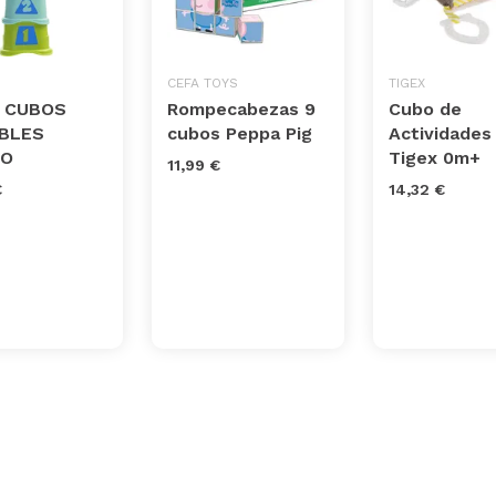
CEFA TOYS
TIGEX
1 CUBOS
Rompecabezas 9
Cubo de
ABLES
cubos Peppa Pig
Actividades
CO
Tigex 0m+
11,99 €
€
14,32 €