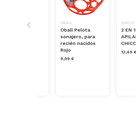
SMARKIDS
OBALL
CHICCO
Smarkids
Oball Pelota
2 EN 
juguetes
sonajero, para
APIL
musicales para
recién nacidos
CHIC
niños,
Rojo
13,49 
instrumentos
9,99 €
musicales
infantiles
Juguet...
33,99 €