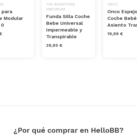
BE
THE INVENTIONS
ONCO
EMPORIUM
 para
Onco Espej
Funda Silla Coche
e Modular
Coche Bebé
Bebe Universal
 0
Asiento Tra
Impermeable y
€
19,99 €
Transpirable
39,95 €
¿Por qué comprar en HelloBB?