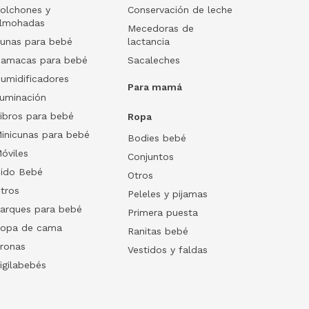
olchones y
Conservación de leche
lmohadas
Mecedoras de
unas para bebé
lactancia
amacas para bebé
Sacaleches
umidificadores
Para mamá
luminación
ibros para bebé
Ropa
inicunas para bebé
Bodies bebé
óviles
Conjuntos
ido Bebé
Otros
tros
Peleles y pijamas
arques para bebé
Primera puesta
opa de cama
Ranitas bebé
ronas
Vestidos y faldas
igilabebés