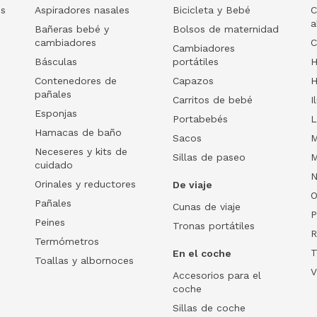
os
Aspiradores nasales
Bicicleta y Bebé
C
a
Bañeras bebé y
Bolsos de maternidad
cambiadores
C
Cambiadores
Básculas
portátiles
H
Contenedores de
Capazos
H
pañales
Carritos de bebé
I
Esponjas
Portabebés
L
Hamacas de baño
Sacos
M
Neceseres y kits de
Sillas de paseo
M
cuidado
N
Orinales y reductores
De viaje
O
Pañales
Cunas de viaje
P
Peines
Tronas portátiles
R
Termómetros
T
En el coche
Toallas y albornoces
V
Accesorios para el
coche
Sillas de coche