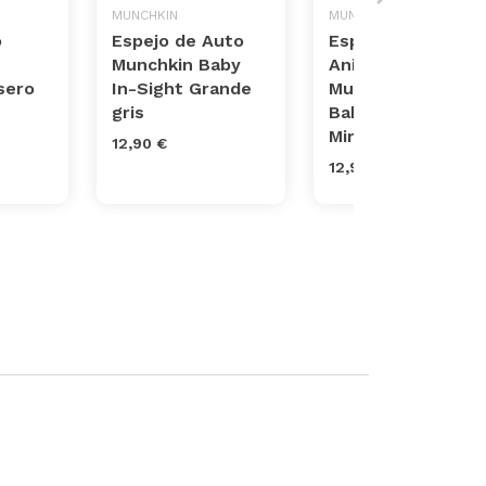
MUNCHKIN
MUNCHKIN
o
Espejo de Auto
Espejo con
Munchkin Baby
Animalitos
sero
In-Sight Grande
Munchkin Swing
gris
Baby Insight
Mirror multicolor
12,90 €
12,90 €