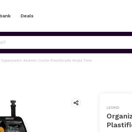
 bank
Deals
Organizador Asiento Coche Plastificado Koala Time
LEOKID
Organi
Plastif