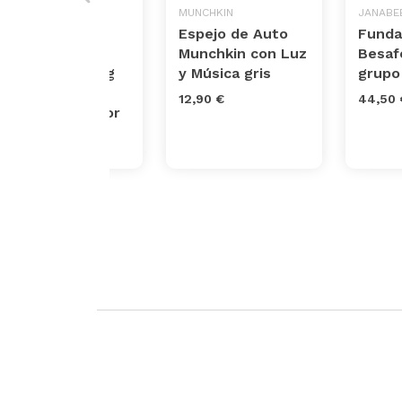
MUNCHKIN
MUNCHKIN
JANABE
Espejo con
Espejo de Auto
Funda
Animalitos
Munchkin con Luz
Besaf
Munchkin Swing
y Música gris
grupo
Baby Insight
12,90 €
44,50 
Mirror multicolor
12,90 €