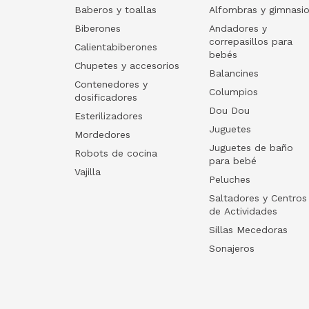
Baberos y toallas
Alfombras y gimnasi
Biberones
Andadores y
correpasillos para
Calientabiberones
bebés
Chupetes y accesorios
Balancines
Contenedores y
Columpios
dosificadores
Dou Dou
Esterilizadores
Juguetes
Mordedores
Juguetes de baño
Robots de cocina
para bebé
Vajilla
Peluches
Saltadores y Centros
de Actividades
Sillas Mecedoras
Sonajeros