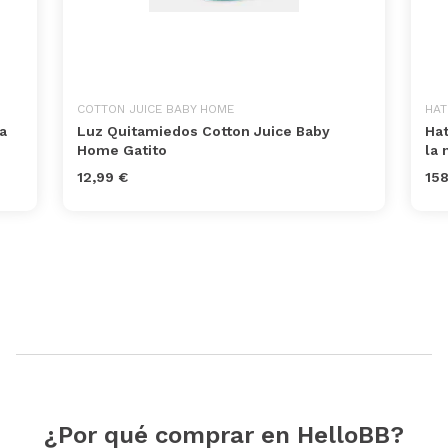
COTTON JUICE BABY HOME
HAT
a
Luz Quitamiedos Cotton Juice Baby
Hat
Home Gatito
la 
12,99 €
158
¿Por qué comprar en HelloBB?