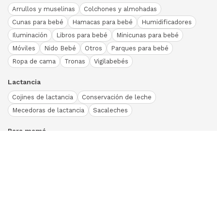
Arrullos y muselinas
Colchones y almohadas
Cunas para bebé
Hamacas para bebé
Humidificadores
Iluminación
Libros para bebé
Minicunas para bebé
Móviles
Nido Bebé
Otros
Parques para bebé
Ropa de cama
Tronas
Vigilabebés
Lactancia
Cojines de lactancia
Conservación de leche
Mecedoras de lactancia
Sacaleches
Para mamá
Ropa
Bodies bebé
Conjuntos
Otros
Peleles y pijamas
Primera puesta
Ranitas bebé
Vestidos y faldas