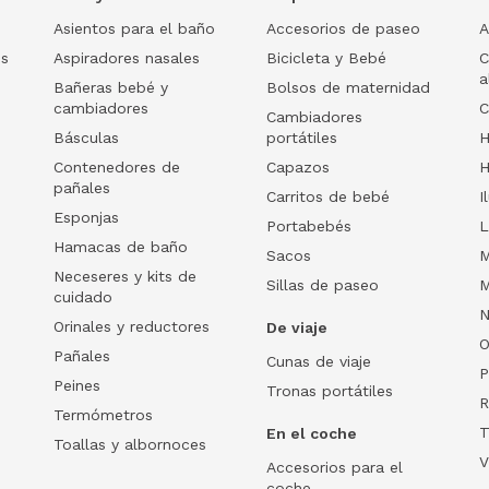
Asientos para el baño
Accesorios de paseo
A
os
Aspiradores nasales
Bicicleta y Bebé
C
a
Bañeras bebé y
Bolsos de maternidad
cambiadores
C
Cambiadores
Básculas
portátiles
H
Contenedores de
Capazos
H
pañales
Carritos de bebé
I
Esponjas
Portabebés
L
Hamacas de baño
Sacos
M
Neceseres y kits de
Sillas de paseo
M
cuidado
N
Orinales y reductores
De viaje
O
Pañales
Cunas de viaje
P
Peines
Tronas portátiles
R
Termómetros
T
En el coche
Toallas y albornoces
V
Accesorios para el
coche