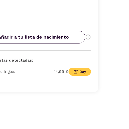
Añadir a tu lista de nacimiento
rtas detectadas:
te Inglés
14,99 €
Buy