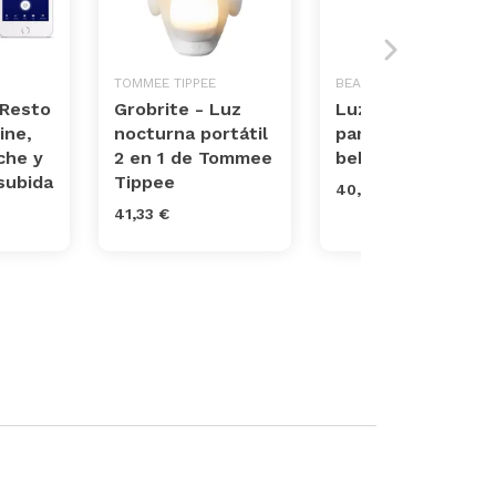
TOMMEE TIPPEE
BEABA
 Resto
Grobrite - Luz
Luz nocturna
ine,
nocturna portátil
para niños y
che y
2 en 1 de Tommee
bebés portátil
 subida
Tippee
40,00 €
41,33 €