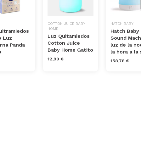
COTTON JUICE BABY
HATCH BABY
HOME
uitramiedos
Hatch Baby
Luz Quitamiedos
o Luz
Sound Mach
Cotton Juice
rna Panda
luz de la no
Baby Home Gatito
o
la hora a la
12,99 €
158,78 €