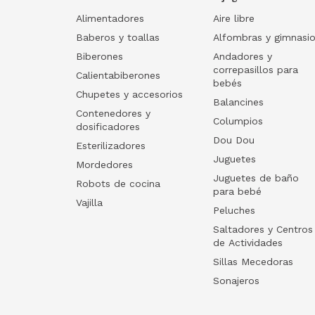
Alimentadores
Aire libre
Baberos y toallas
Alfombras y gimnasi
Biberones
Andadores y
correpasillos para
Calientabiberones
bebés
Chupetes y accesorios
Balancines
Contenedores y
Columpios
dosificadores
Dou Dou
Esterilizadores
Juguetes
Mordedores
Juguetes de baño
Robots de cocina
para bebé
Vajilla
Peluches
Saltadores y Centros
de Actividades
Sillas Mecedoras
Sonajeros