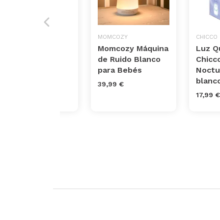
BEABA
MOMCOZY
CHICCO
Luz nocturna
Momcozy Máquina
Luz Q
para niños y
de Ruido Blanco
Chicc
bebés portátil
para Bebés
Noctu
blanc
40,00 €
39,99 €
17,99 €