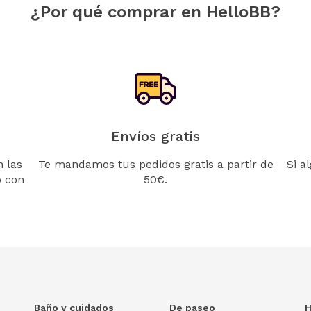
¿Por qué comprar en HelloBB?
Envíos gratis
 las
Te mandamos tus pedidos gratis a partir de
Si a
o con
50€.
Baño y cuidados
De paseo
H