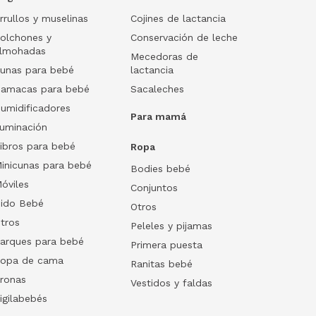
rrullos y muselinas
Cojines de lactancia
olchones y
Conservación de leche
lmohadas
Mecedoras de
unas para bebé
lactancia
amacas para bebé
Sacaleches
umidificadores
Para mamá
luminación
ibros para bebé
Ropa
inicunas para bebé
Bodies bebé
óviles
Conjuntos
ido Bebé
Otros
tros
Peleles y pijamas
arques para bebé
Primera puesta
opa de cama
Ranitas bebé
ronas
Vestidos y faldas
igilabebés