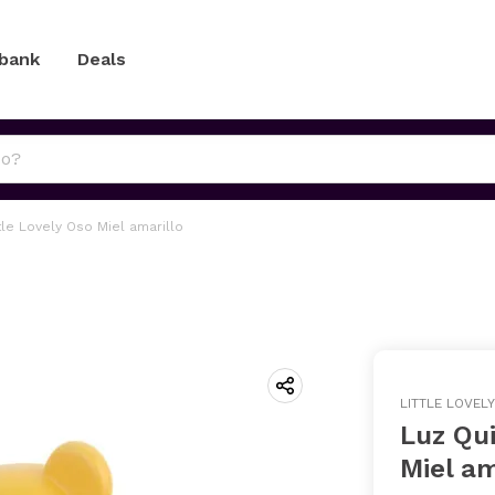
 bank
Deals
le Lovely Oso Miel amarillo
LITTLE LOVELY
Luz Qui
Miel am