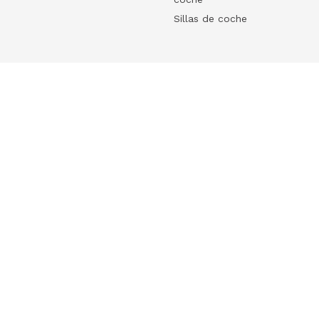
Sillas de coche
Help
 tu ecommerce
Frequently Asked Questions