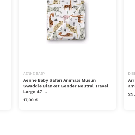
AENNE BABY
DIS
Aenne Baby Safari Animals Muslin
Arr
Swaddle Blanket Gender Neutral Travel
ama
Large 47 ...
25,
17,00 €