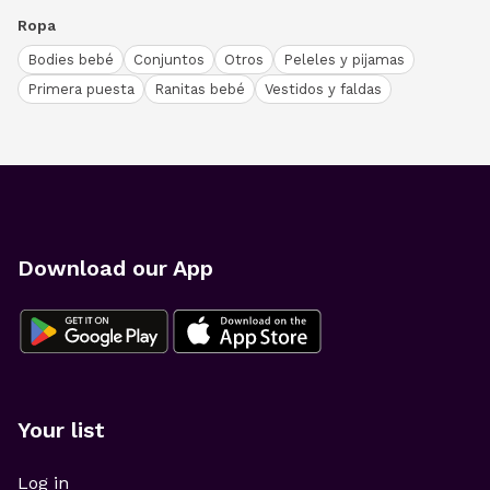
Ropa
Bodies bebé
Conjuntos
Otros
Peleles y pijamas
Primera puesta
Ranitas bebé
Vestidos y faldas
Download our App
Your list
Log in