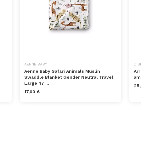
AENNE BABY
DIS
Aenne Baby Safari Animals Muslin
Arr
Swaddle Blanket Gender Neutral Travel
ama
Large 47 ...
25,
17,00 €