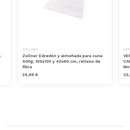
ZOLLNER
VER
a
Zollner Edredón y almohada para cuna
VE
400g, 100x135 y 40x60 cm, relleno de
CAR
fibra
Mot
34,99 €
22,