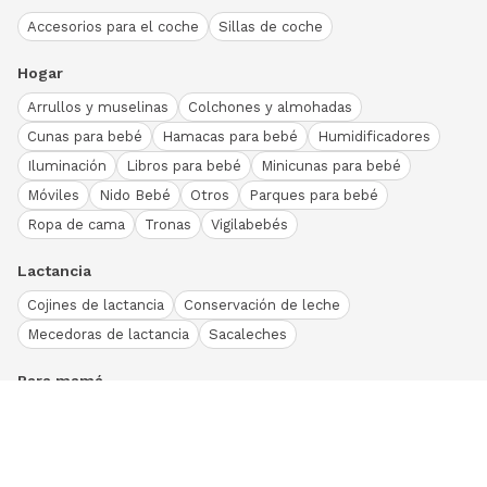
Accesorios para el coche
Sillas de coche
Hogar
Arrullos y muselinas
Colchones y almohadas
Cunas para bebé
Hamacas para bebé
Humidificadores
Iluminación
Libros para bebé
Minicunas para bebé
Móviles
Nido Bebé
Otros
Parques para bebé
Ropa de cama
Tronas
Vigilabebés
Lactancia
Cojines de lactancia
Conservación de leche
Mecedoras de lactancia
Sacaleches
Para mamá
Ropa
Bodies bebé
Conjuntos
Otros
Peleles y pijamas