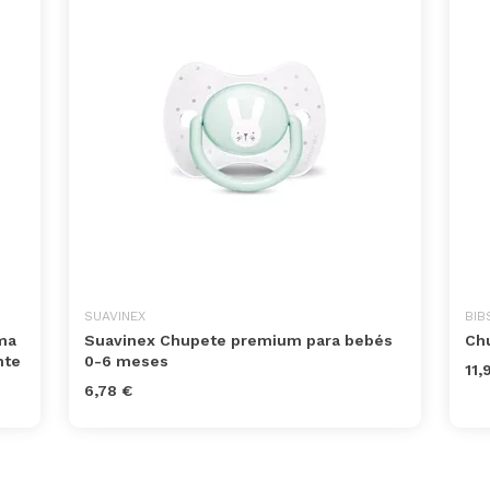
SUAVINEX
BIB
ma
Suavinex Chupete premium para bebés
Chu
nte
0-6 meses
11,
6,78 €