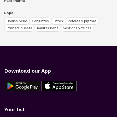
Para mamá
Ropa
Bodies bebé
Conjuntos
Otros
Peleles y pijamas
Primera puesta
Ranitas bebé
Vestidos y faldas
Download our App
Your list