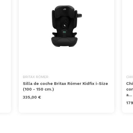
BRITAX RÖMER
CHI
Silla de coche Britax Römer Kidfix i-Size
Chi
(100 - 150 cm.)
con
a...
335,00 €
179