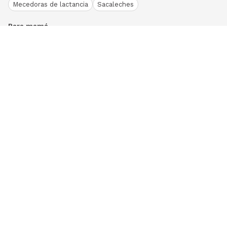
Mecedoras de lactancia
Sacaleches
Para mamá
Ropa
Bodies bebé
Conjuntos
Otros
Peleles y pijamas
Primera puesta
Ranitas bebé
Vestidos y faldas
Download our App