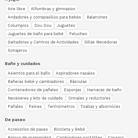
Aire libre
Alfombras y gimnasios
Andadores y correpasillos para bebés
Balancines
Columpios
Dou Dou
Juguetes
Juguetes de baño para bebé
Peluches
Saltadores y Centros de Actividades
Sillas Mecedoras
Sonajeros
Baño y cuidados
Asientos para el baño
Aspiradores nasales
Bañeras bebé y cambiadores
Básculas
Contenedores de pañales
Esponjas
Hamacas de baño
Neceseres y kits de cuidado
Orinales y reductores
Pañales
Peines
Termómetros
Toallas y albornoces
De paseo
Accesorios de paseo
Bicicleta y Bebé
Bolsos de maternidad
Cambiadores portátiles
Capazos