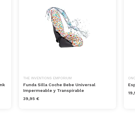
THE INVENTIONS EMPORIUM
ON
ink
Funda Silla Coche Bebe Universal
Es
Impermeable y Transpirable
19,
39,95 €