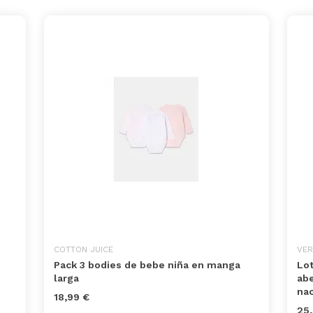
COTTON JUICE
VER
Pack 3 bodies de bebe niña en manga
Lot
larga
abe
na
18,99 €
25,