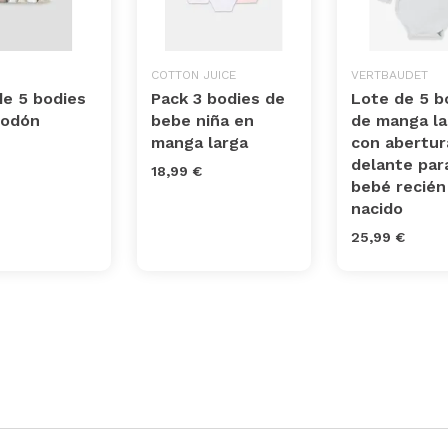
COTTON JUICE
VERTBAUDET
de 5 bodies
Pack 3 bodies de
Lote de 5 b
godón
bebe niña en
de manga la
manga larga
con abertur
delante par
18,99 €
bebé recién
nacido
25,99 €