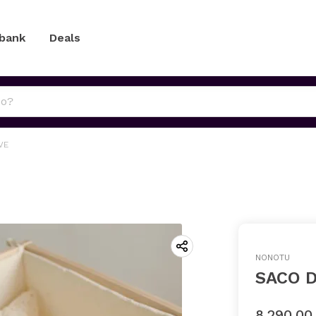
 bank
Deals
VE
NONOTU
SACO D
8.290,00