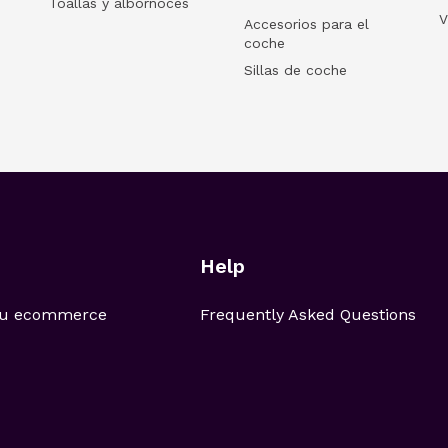
Toallas y albornoces
V
Accesorios para el
coche
Sillas de coche
Help
 tu ecommerce
Frequently Asked Questions