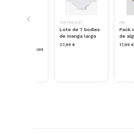
ZIPPY
VERTBAUDET
HM
Chaqueta de
Lote de 7 bodies
Pack 
bebé niño en
de manga larga
de al
color beige de
27,99 €
17,99 €
algodón 100% con
capucha
22,99 €