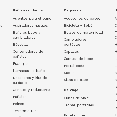
Baño y cuidados
De paseo
H
Asientos para el baño
Accesorios de paseo
A
os
Aspiradores nasales
Bicicleta y Bebé
C
a
Bañeras bebé y
Bolsos de maternidad
cambiadores
C
Cambiadores
Básculas
portátiles
H
Contenedores de
Capazos
H
pañales
Carritos de bebé
I
Esponjas
Portabebés
L
Hamacas de baño
Sacos
M
Neceseres y kits de
Sillas de paseo
M
cuidado
N
Orinales y reductores
De viaje
O
Pañales
Cunas de viaje
P
Peines
Tronas portátiles
R
Termómetros
T
En el coche