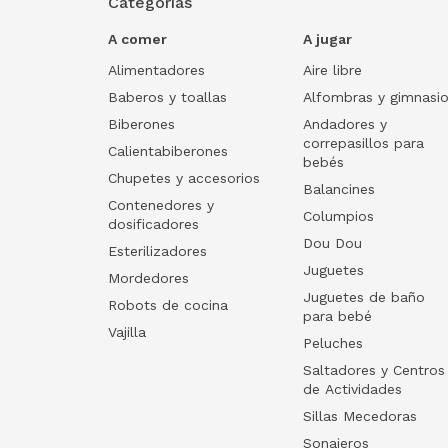
Categorías
A comer
A jugar
Alimentadores
Aire libre
Baberos y toallas
Alfombras y gimnasi
Biberones
Andadores y
correpasillos para
Calientabiberones
bebés
Chupetes y accesorios
Balancines
Contenedores y
Columpios
dosificadores
Dou Dou
Esterilizadores
Juguetes
Mordedores
Juguetes de baño
Robots de cocina
para bebé
Vajilla
Peluches
Saltadores y Centros
de Actividades
Sillas Mecedoras
Sonajeros