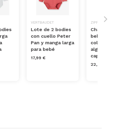
VERTBAUDET
ZIPPY
odies
Lote de 2 bodies
Chaqueta de
rga
con cuello Peter
bebé niño en
a
Pan y manga larga
color beige de
a
para bebé
algodón 100% co
capucha
17,99 €
22,99 €