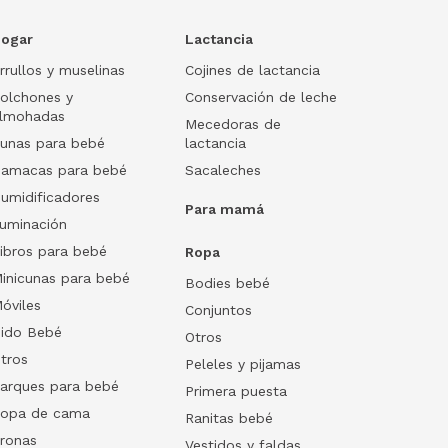
ogar
Lactancia
rrullos y muselinas
Cojines de lactancia
olchones y
Conservación de leche
lmohadas
Mecedoras de
unas para bebé
lactancia
amacas para bebé
Sacaleches
umidificadores
Para mamá
luminación
ibros para bebé
Ropa
inicunas para bebé
Bodies bebé
óviles
Conjuntos
ido Bebé
Otros
tros
Peleles y pijamas
arques para bebé
Primera puesta
opa de cama
Ranitas bebé
ronas
Vestidos y faldas