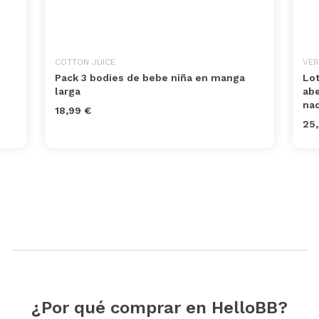
COTTON JUICE
VER
Pack 3 bodies de bebe niña en manga
Lot
larga
abe
na
18,99 €
25,
¿Por qué comprar en HelloBB?