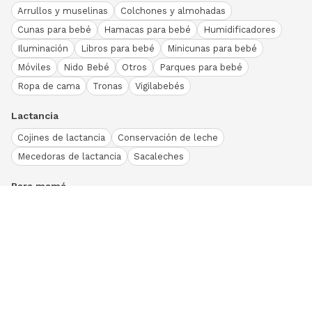
Arrullos y muselinas
Colchones y almohadas
Cunas para bebé
Hamacas para bebé
Humidificadores
Iluminación
Libros para bebé
Minicunas para bebé
Móviles
Nido Bebé
Otros
Parques para bebé
Ropa de cama
Tronas
Vigilabebés
Lactancia
Cojines de lactancia
Conservación de leche
Mecedoras de lactancia
Sacaleches
Para mamá
Ropa
Bodies bebé
Conjuntos
Otros
Peleles y pijamas
Primera puesta
Ranitas bebé
Vestidos y faldas