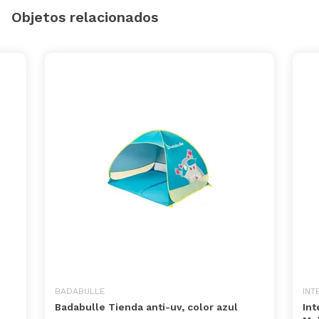
Objetos relacionados
BADABULLE
INT
Badabulle Tienda anti-uv, color azul
Int