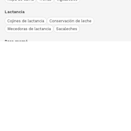
Lactancia
Cojines de lactancia
Conservación de leche
Mecedoras de lactancia
Sacaleches
Para mamá
Ropa
Bodies bebé
Conjuntos
Otros
Peleles y pijamas
Primera puesta
Ranitas bebé
Vestidos y faldas
Download our App