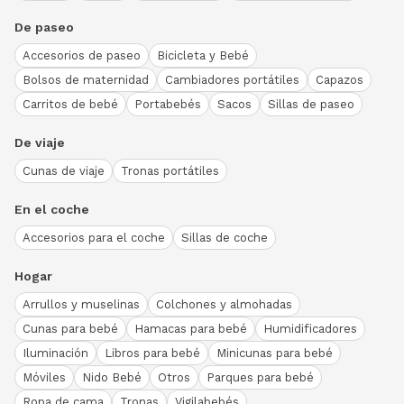
De paseo
Accesorios de paseo
Bicicleta y Bebé
Bolsos de maternidad
Cambiadores portátiles
Capazos
Carritos de bebé
Portabebés
Sacos
Sillas de paseo
De viaje
Cunas de viaje
Tronas portátiles
En el coche
Accesorios para el coche
Sillas de coche
Hogar
Arrullos y muselinas
Colchones y almohadas
Cunas para bebé
Hamacas para bebé
Humidificadores
Iluminación
Libros para bebé
Minicunas para bebé
Móviles
Nido Bebé
Otros
Parques para bebé
Ropa de cama
Tronas
Vigilabebés