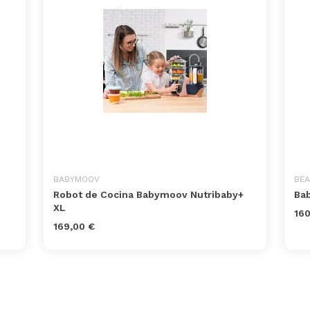
BABYMOOV
BÉ
Robot de Cocina Babymoov Nutribaby+
Bab
XL
160
169,00 €