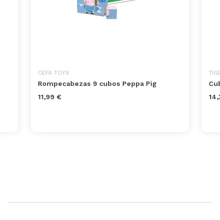
CEFA TOYS
TIG
Rompecabezas 9 cubos Peppa Pig
Cub
11,99 €
14,