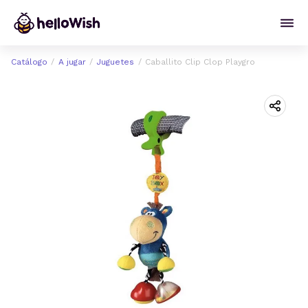
Catálogo
A jugar
Juguetes
Caballito Clip Clop Playgro