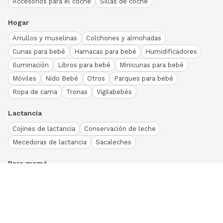
Accesorios para el coche
Sillas de coche
Hogar
Arrullos y muselinas
Colchones y almohadas
Cunas para bebé
Hamacas para bebé
Humidificadores
Iluminación
Libros para bebé
Minicunas para bebé
Móviles
Nido Bebé
Otros
Parques para bebé
Ropa de cama
Tronas
Vigilabebés
Lactancia
Cojines de lactancia
Conservación de leche
Mecedoras de lactancia
Sacaleches
Para mamá
Ropa
Bodies bebé
Conjuntos
Otros
Peleles y pijamas
Primera puesta
Ranitas bebé
Vestidos y faldas