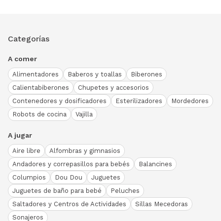
Categorías
A comer
Alimentadores
Baberos y toallas
Biberones
Calientabiberones
Chupetes y accesorios
Contenedores y dosificadores
Esterilizadores
Mordedores
Robots de cocina
Vajilla
A jugar
Aire libre
Alfombras y gimnasios
Andadores y correpasillos para bebés
Balancines
Columpios
Dou Dou
Juguetes
Juguetes de baño para bebé
Peluches
Saltadores y Centros de Actividades
Sillas Mecedoras
Sonajeros