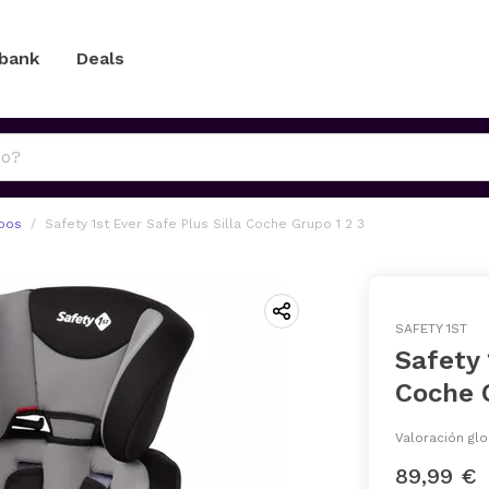
 bank
Deals
upos
Safety 1st Ever Safe Plus Silla Coche Grupo 1 2 3
SAFETY 1ST
Safety 
Coche 
Valoración glo
89,99 €