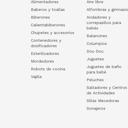
Alimentadores
Aire libre
Baberos y toallas
Alfombras y gimnasi
Biberones
Andadores y
correpasillos para
Calientabiberones
bebés
Chupetes y accesorios
Balancines
Contenedores y
Columpios
dosificadores
Dou Dou
Esterilizadores
Juguetes
Mordedores
Juguetes de baño
Robots de cocina
para bebé
Vajilla
Peluches
Saltadores y Centros
de Actividades
Sillas Mecedoras
Sonajeros