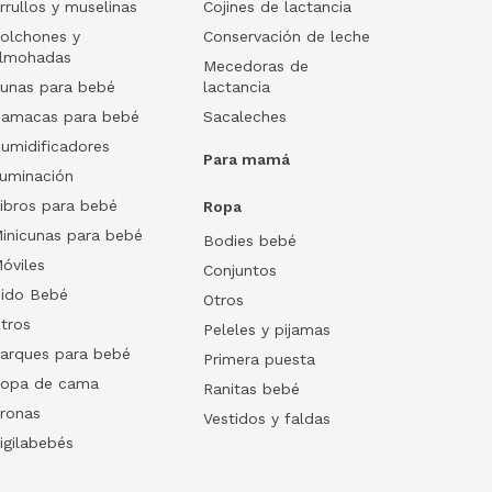
rrullos y muselinas
Cojines de lactancia
olchones y
Conservación de leche
lmohadas
Mecedoras de
unas para bebé
lactancia
amacas para bebé
Sacaleches
umidificadores
Para mamá
luminación
ibros para bebé
Ropa
inicunas para bebé
Bodies bebé
óviles
Conjuntos
ido Bebé
Otros
tros
Peleles y pijamas
arques para bebé
Primera puesta
opa de cama
Ranitas bebé
ronas
Vestidos y faldas
igilabebés