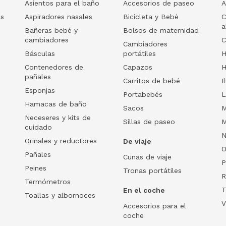
Asientos para el baño
Accesorios de paseo
A
os
Aspiradores nasales
Bicicleta y Bebé
C
a
Bañeras bebé y
Bolsos de maternidad
cambiadores
C
Cambiadores
Básculas
portátiles
H
Contenedores de
Capazos
H
pañales
Carritos de bebé
I
Esponjas
Portabebés
L
Hamacas de baño
Sacos
M
Neceseres y kits de
Sillas de paseo
M
cuidado
N
Orinales y reductores
De viaje
O
Pañales
Cunas de viaje
P
Peines
Tronas portátiles
R
Termómetros
T
En el coche
Toallas y albornoces
V
Accesorios para el
coche