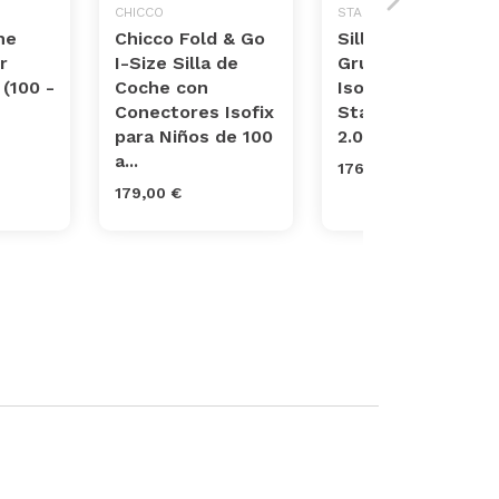
CHICCO
STAR IBABY
he
Chicco Fold & Go
Silla de Coche
r
I-Size Silla de
Grupo 0 1 2 3
 (100 -
Coche con
Isofix y giratoria
Conectores Isofix
Star Ibaby Travel
para Niños de 100
2.0
a...
176,47 €
179,00 €