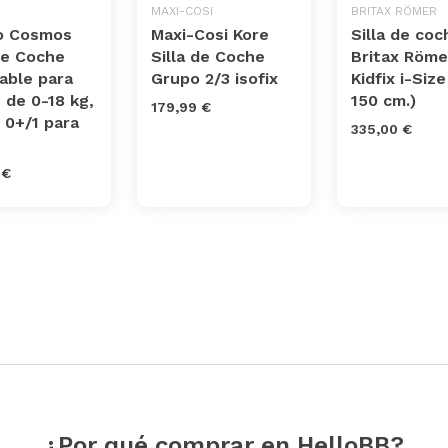
MAXI-COSI
BRITAX RÖMER
o Cosmos
Maxi-Cosi Kore
Silla de coc
de Coche
Silla de Coche
Britax Röme
able para
Grupo 2/3 isofix
Kidfix i-Size
 de 0-18 kg,
150 cm.)
179,99 €
 0+/1 para
335,00 €
 €
¿Por qué comprar en HelloBB?