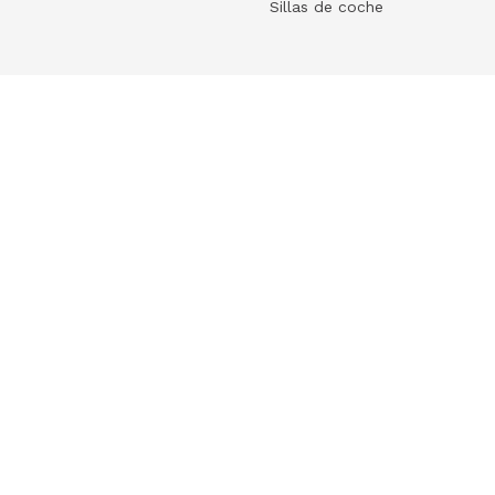
Sillas de coche
Help
 tu ecommerce
Frequently Asked Questions