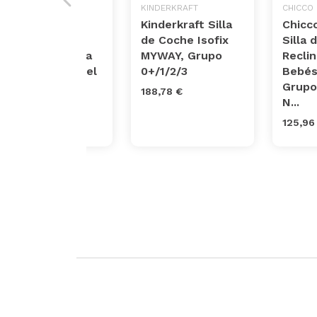
STAR IBABY
KINDERKRAFT
CHICCO
Silla de Coche
Kinderkraft Silla
Chicc
Grupo 0 1 2 3
de Coche Isofix
Silla 
Isofix y giratoria
MYWAY, Grupo
Reclin
Star Ibaby Travel
0+/1/2/3
Bebés
2.0
Grupo
188,78 €
N...
176,47 €
125,96